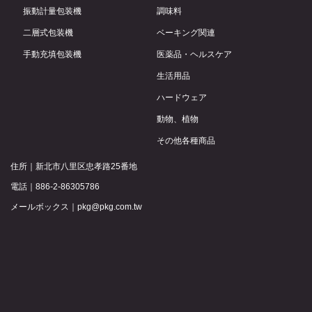
振動計量包装機
調味料
二層式包装機
ベーキング関連
手動充填包装機
医薬品・ヘルスケア
生活用品
ハードウェア
動物、植物
その他各種商品
住所｜
新北市八里区忠孝路25番地
電話｜
886-2-86305786
メールボックス｜
pkg@pkg.com.tw