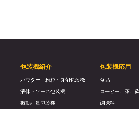
包装機紹介
包装機応用
パウダー・粉粒・丸剤包装機
食品
液体・ソース包装機
コーヒー、茶、
振動計量包装機
調味料
二層式包装機
ベーキング関連
手動充填包装機
医薬品・ヘルス
生活用品