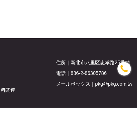
住所｜
新北市八里区忠孝路25番地
電話｜
886-2-86305786
メールボックス｜
pkg@pkg.com.tw
飲料関連
ケア